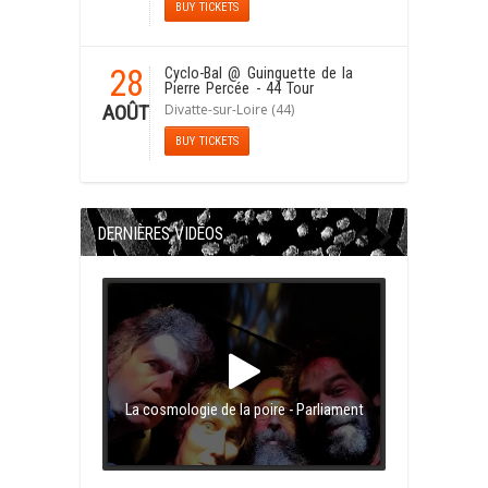
BUY TICKETS
28
Cyclo-Bal
@ Guinguette de la
Pierre Percée - 44 Tour
Divatte-sur-Loire (44)
AOÛT
BUY TICKETS
DERNIÈRES VIDÉOS
La cosmologie de la poire - Parliament