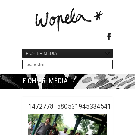
FICHIER MÉDIA
FICHIER MÉDIA
1472778_580531945334541_10145