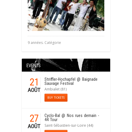
9 années. Catégorie
EVENTS
21
Striffler-Hochapfel
@ Baignade
Sauvage Festival
Ambialet (81)
AOÛT
BUY TICKETS
27
Cyclo-Bal
@ Nos rues demain -
44 Tour
Saint-Sébastien-sur-Loire (44)
AOÛT