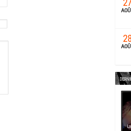
2
AOÛ
2
AOÛ
DERNI
La