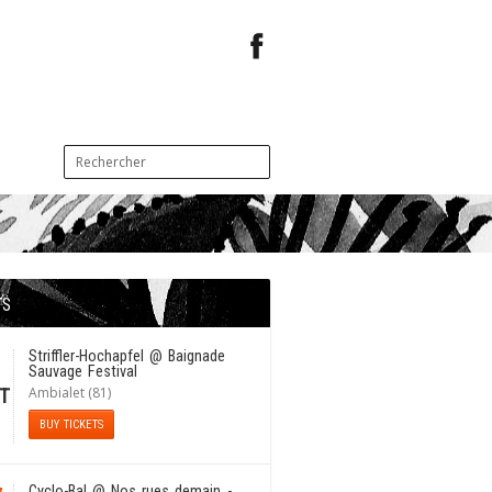
TS
1
Striffler-Hochapfel
@ Baignade
Sauvage Festival
Ambialet (81)
T
BUY TICKETS
Cyclo-Bal
@ Nos rues demain -