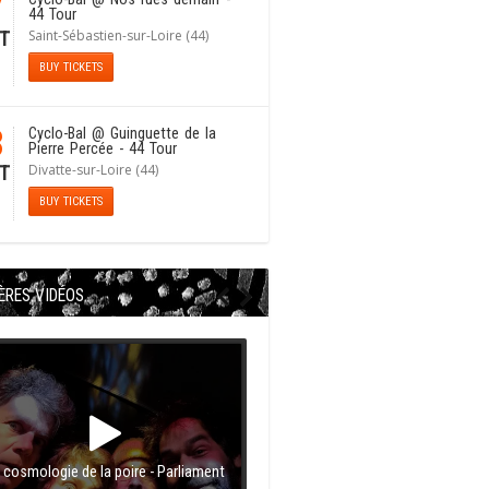
7
44 Tour
Saint-Sébastien-sur-Loire (44)
T
BUY TICKETS
8
Cyclo-Bal
@ Guinguette de la
Pierre Percée - 44 Tour
Divatte-sur-Loire (44)
T
BUY TICKETS
ÈRES VIDÉOS
 cosmologie de la poire - Parliament