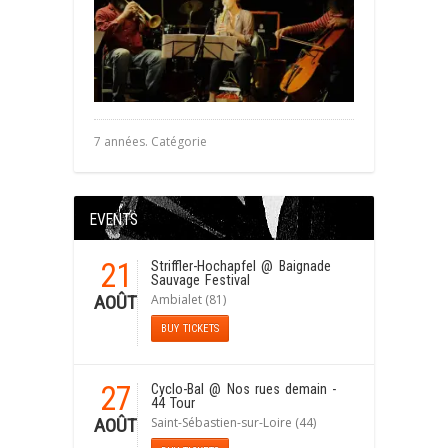
7 années. Catégorie
EVENTS
21
Striffler-Hochapfel
@ Baignade
Sauvage Festival
Ambialet (81)
AOÛT
BUY TICKETS
27
Cyclo-Bal
@ Nos rues demain -
44 Tour
Saint-Sébastien-sur-Loire (44)
AOÛT