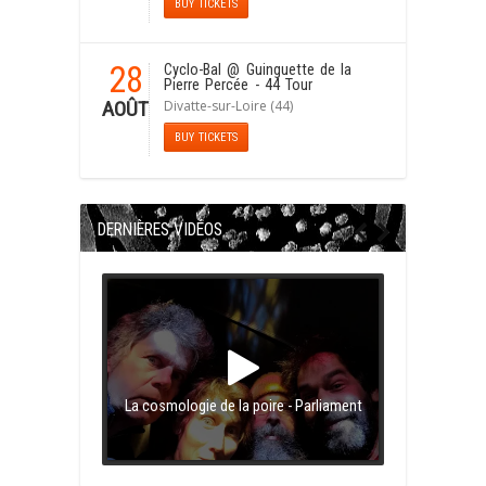
BUY TICKETS
28
Cyclo-Bal
@ Guinguette de la
Pierre Percée - 44 Tour
Divatte-sur-Loire (44)
AOÛT
BUY TICKETS
DERNIÈRES VIDÉOS
La cosmologie de la poire - Parliament