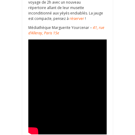
voyage de 2h avec un nouveau
répertoire allant de leur musette
inconditionné aux yéyés endiablés. La jauge
est compacte, pensez à
réserver
!
Médiathèque Marguerite Yourcenar
–
41, rue
d’Alleray, Paris 15e