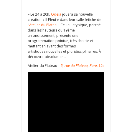
– Le 24 à 20h,
Odeia
jouera sa nouvelle
création « Il Pleut » dans leur salle fétiche de
l’
Atelier du Plateau
. Ce lieu atypique, perché
dans les hauteurs du 19ème
arrondissement, présente une
programmation pointue, très choisie et
mettant en avant des formes
artistiques nouvelles et pluridisciplinaires. À
découvrir absolument.
Atelier du Plateau –
5, rue du Plateau, Paris 19e