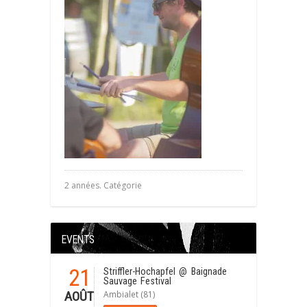
2 années. Catégorie
EVENTS
21
Striffler-Hochapfel
@ Baignade
Sauvage Festival
Ambialet (81)
AOÛT