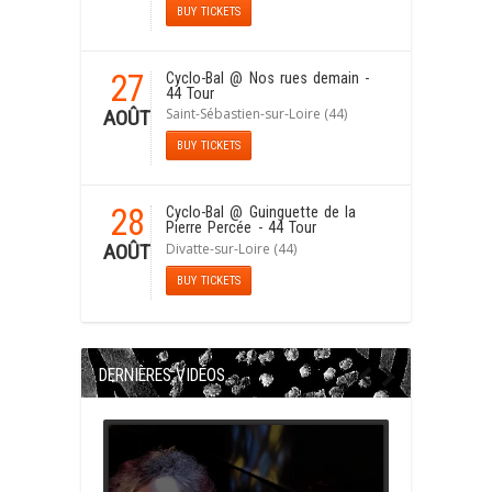
BUY TICKETS
27
Cyclo-Bal
@ Nos rues demain -
44 Tour
Saint-Sébastien-sur-Loire (44)
AOÛT
BUY TICKETS
28
Cyclo-Bal
@ Guinguette de la
Pierre Percée - 44 Tour
Divatte-sur-Loire (44)
AOÛT
BUY TICKETS
DERNIÈRES VIDÉOS