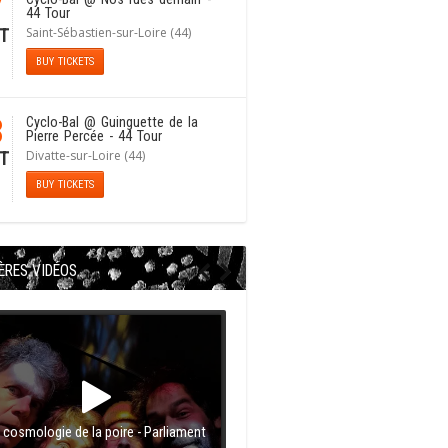
7
44 Tour
Saint-Sébastien-sur-Loire (44)
T
BUY TICKETS
8
Cyclo-Bal
@ Guinguette de la
Pierre Percée - 44 Tour
Divatte-sur-Loire (44)
T
BUY TICKETS
ÈRES VIDÉOS
 cosmologie de la poire - Parliament