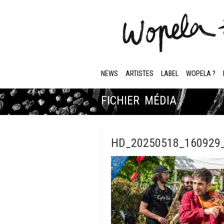
NEWS
ARTISTES
LABEL
WOPELA ?
FICHIER MÉDIA
HD_20250518_160929_