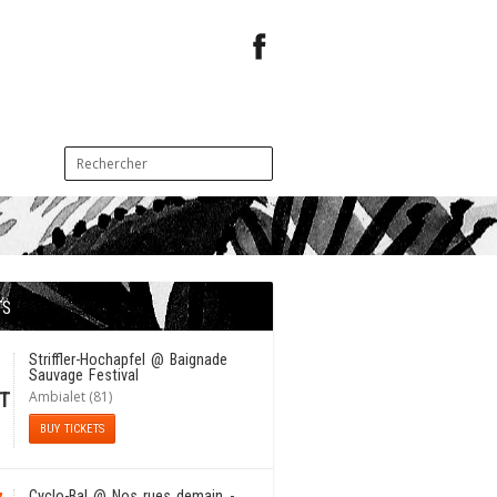
TS
1
Striffler-Hochapfel
@ Baignade
Sauvage Festival
Ambialet (81)
T
BUY TICKETS
Cyclo-Bal
@ Nos rues demain -