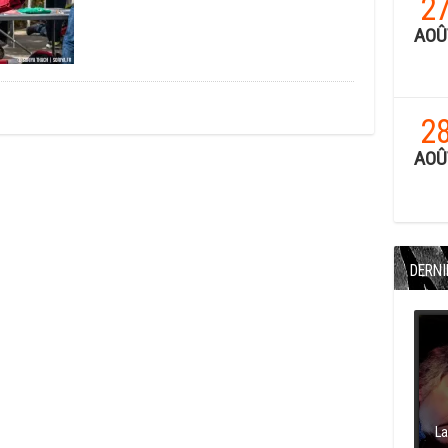
2
AOÛ
2
AOÛ
DERNI
La