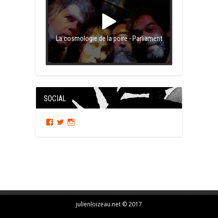
La cosmologie de la poire - Parliament
SOCIAL
Facebook
Twitter
Instagram
julienloizeau.net © 2017