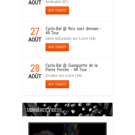
Ambialet (81)
AOÛT
BUY TICKETS
27
Cyclo-Bal
@ Nos rues demain -
44 Tour
Saint-Sébastien-sur-Loire (44)
AOÛT
BUY TICKETS
28
Cyclo-Bal
@ Guinguette de la
Pierre Percée - 44 Tour
Divatte-sur-Loire (44)
AOÛT
BUY TICKETS
DERNIÈRES VIDÉOS