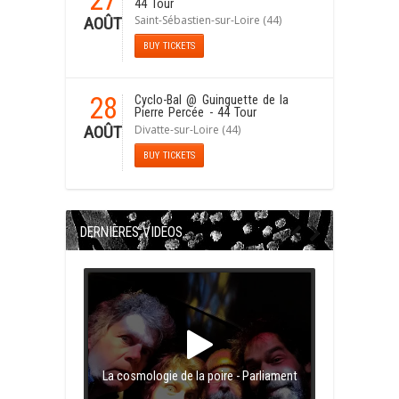
44 Tour
Saint-Sébastien-sur-Loire (44)
AOÛT
BUY TICKETS
28
Cyclo-Bal
@ Guinguette de la
Pierre Percée - 44 Tour
Divatte-sur-Loire (44)
AOÛT
BUY TICKETS
DERNIÈRES VIDÉOS
La cosmologie de la poire - Parliament