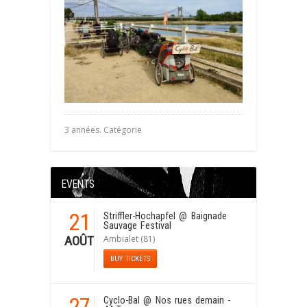
3 années. Catégorie
EVENTS
21
Striffler-Hochapfel
@ Baignade
Sauvage Festival
Ambialet (81)
AOÛT
BUY TICKETS
27
Cyclo-Bal
@ Nos rues demain -