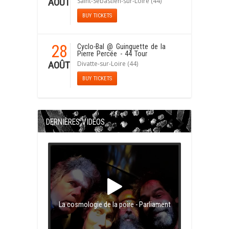
Saint-Sébastien-sur-Loire (44)
AOÛT
BUY TICKETS
28
Cyclo-Bal
@ Guinguette de la
Pierre Percée - 44 Tour
Divatte-sur-Loire (44)
AOÛT
BUY TICKETS
DERNIÈRES VIDÉOS
La cosmologie de la poire - Parliament