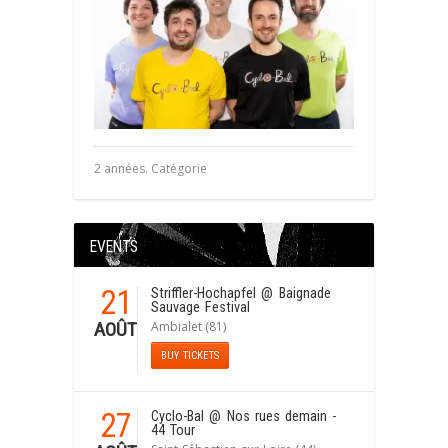
2 années. Catégorie
EVENTS
21
Striffler-Hochapfel
@ Baignade
Sauvage Festival
Ambialet (81)
AOÛT
BUY TICKETS
27
Cyclo-Bal
@ Nos rues demain -
44 Tour