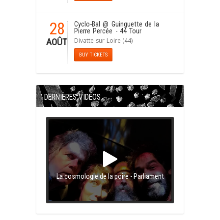
28
Cyclo-Bal
@ Guinguette de la
Pierre Percée - 44 Tour
Divatte-sur-Loire (44)
AOÛT
BUY TICKETS
DERNIÈRES VIDÉOS
La cosmologie de la poire - Parliament