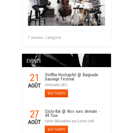
7 années. Catégorie
EVENTS
21
Striffler-Hochapfel
@ Baignade
Sauvage Festival
Ambialet (81)
AOÛT
BUY TICKETS
27
Cyclo-Bal
@ Nos rues demain -
44 Tour
Saint-Sébastien-sur-Loire (44)
AOÛT
BUY TICKETS