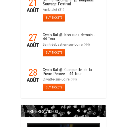
21
Striffler-Hochapfel
@ Baignade
Sauvage Festival
Ambialet (81)
AOÛT
BUY TICKETS
27
Cyclo-Bal
@ Nos rues demain -
44 Tour
Saint-Sébastien-sur-Loire (44)
AOÛT
BUY TICKETS
28
Cyclo-Bal
@ Guinguette de la
Pierre Percée - 44 Tour
Divatte-sur-Loire (44)
AOÛT
BUY TICKETS
DERNIÈRES VIDÉOS