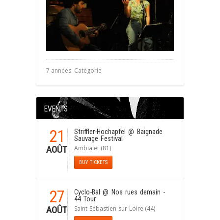
7 années. Catégorie
EVENTS
21
Striffler-Hochapfel
@ Baignade
Sauvage Festival
Ambialet (81)
AOÛT
BUY TICKETS
27
Cyclo-Bal
@ Nos rues demain -
44 Tour
Saint-Sébastien-sur-Loire (44)
AOÛT