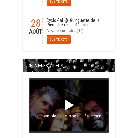
BUY TICKETS
28
Cyclo-Bal
@ Guinguette de la
Pierre Percée - 44 Tour
Divatte-sur-Loire (44)
AOÛT
BUY TICKETS
DERNIÈRES VIDÉOS
La cosmologie de la poire - Parliament