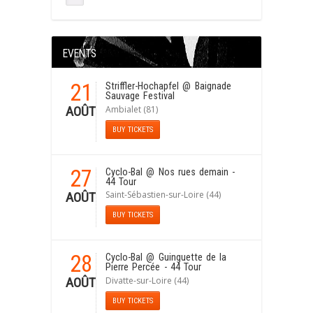
EVENTS
21
Striffler-Hochapfel
@ Baignade
Sauvage Festival
Ambialet (81)
AOÛT
BUY TICKETS
27
Cyclo-Bal
@ Nos rues demain -
44 Tour
Saint-Sébastien-sur-Loire (44)
AOÛT
BUY TICKETS
28
Cyclo-Bal
@ Guinguette de la
Pierre Percée - 44 Tour
Divatte-sur-Loire (44)
AOÛT
BUY TICKETS