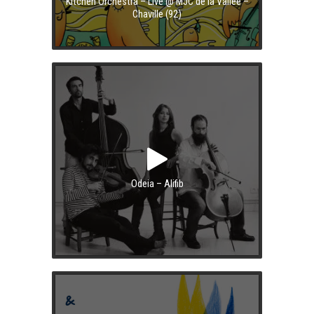
Kitchen Orchestra – Live @ MJC de la Vallée –
Chaville (92)
Odeia – Alifib