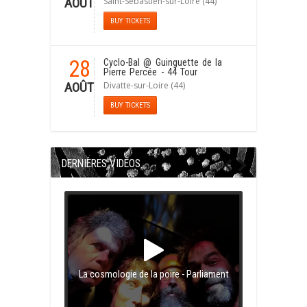
Saint-Sébastien-sur-Loire (44)
AOÛT
BUY TICKETS
28
Cyclo-Bal
@ Guinguette de la
Pierre Percée - 44 Tour
Divatte-sur-Loire (44)
AOÛT
BUY TICKETS
DERNIÈRES VIDÉOS
La cosmologie de la poire - Parliament