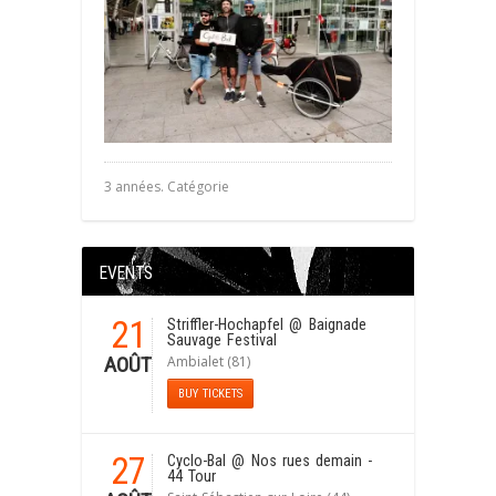
3 années. Catégorie
EVENTS
21
Striffler-Hochapfel
@ Baignade
Sauvage Festival
Ambialet (81)
AOÛT
BUY TICKETS
27
Cyclo-Bal
@ Nos rues demain -
44 Tour