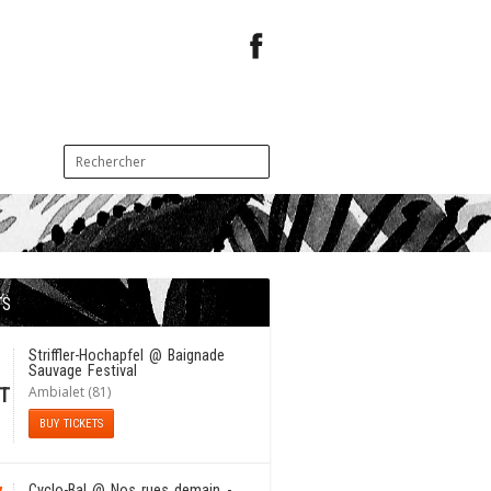
TS
1
Striffler-Hochapfel
@ Baignade
Sauvage Festival
Ambialet (81)
T
BUY TICKETS
Cyclo-Bal
@ Nos rues demain -