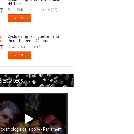
7
44 Tour
Saint-Sébastien-sur-Loire (44)
T
BUY TICKETS
8
Cyclo-Bal
@ Guinguette de la
Pierre Percée - 44 Tour
Divatte-sur-Loire (44)
T
BUY TICKETS
ÈRES VIDÉOS
 cosmologie de la poire - Parliament