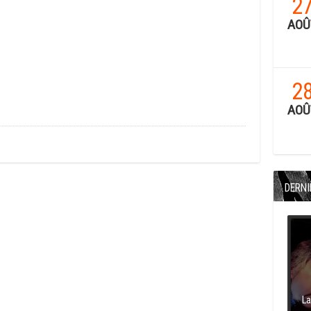
2
AOÛ
2
AOÛ
DERNI
La