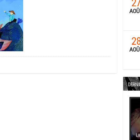
2
AOÛ
2
AOÛ
DERNI
La