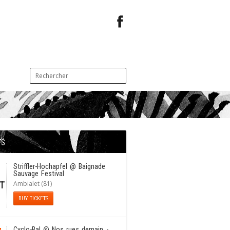
TS
1
Striffler-Hochapfel
@ Baignade
Sauvage Festival
Ambialet (81)
T
BUY TICKETS
Cyclo-Bal
@ Nos rues demain -