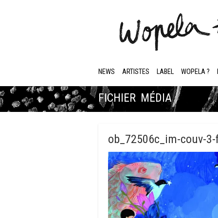
NEWS
ARTISTES
LABEL
WOPELA ?
FICHIER MÉDIA
ob_72506c_im-couv-3-f