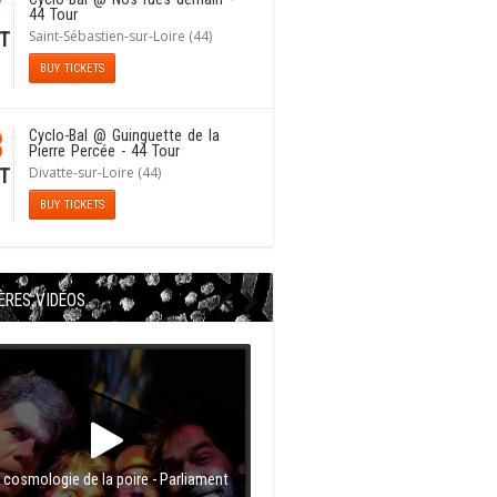
7
44 Tour
Saint-Sébastien-sur-Loire (44)
T
BUY TICKETS
8
Cyclo-Bal
@ Guinguette de la
Pierre Percée - 44 Tour
Divatte-sur-Loire (44)
T
BUY TICKETS
ÈRES VIDÉOS
 cosmologie de la poire - Parliament