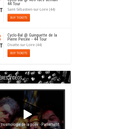
7
44 Tour
Saint-Sébastien-sur-Loire (44)
T
BUY TICKETS
8
Cyclo-Bal
@ Guinguette de la
Pierre Percée - 44 Tour
Divatte-sur-Loire (44)
T
BUY TICKETS
ÈRES VIDÉOS
 cosmologie de la poire - Parliament