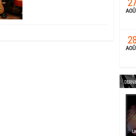
2
AOÛ
2
AOÛ
DERNI
La