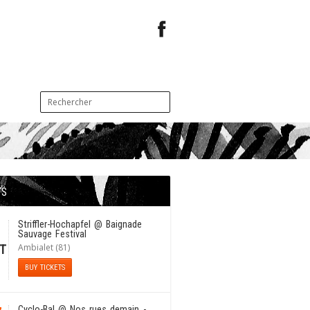
TS
1
Striffler-Hochapfel
@ Baignade
Sauvage Festival
Ambialet (81)
T
BUY TICKETS
Cyclo-Bal
@ Nos rues demain -