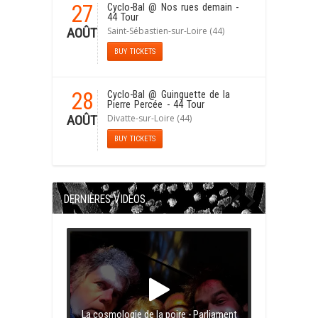
27
Cyclo-Bal
@ Nos rues demain -
44 Tour
Saint-Sébastien-sur-Loire (44)
AOÛT
BUY TICKETS
28
Cyclo-Bal
@ Guinguette de la
Pierre Percée - 44 Tour
Divatte-sur-Loire (44)
AOÛT
BUY TICKETS
DERNIÈRES VIDÉOS
La cosmologie de la poire - Parliament