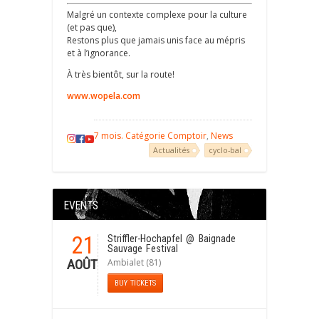
Malgré un contexte complexe pour la culture
(et pas que),
Restons plus que jamais unis face au mépris
et à l’ignorance.
À très bientôt, sur la route!
www.wopela.com
7 mois. Catégorie
Comptoir
,
News
Actualités
cyclo-bal
EVENTS
21
Striffler-Hochapfel
@ Baignade
Sauvage Festival
Ambialet (81)
AOÛT
BUY TICKETS