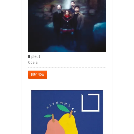
Il pleut
Odeia
BUY NOW