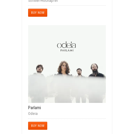
Striffler-Hochapfel
BUY NOW
Parlami
Odeia
BUY NOW