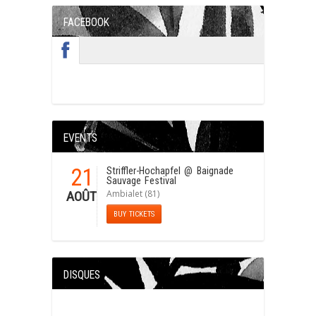
FACEBOOK
EVENTS
21
Striffler-Hochapfel
@ Baignade
Sauvage Festival
Ambialet (81)
AOÛT
BUY TICKETS
DISQUES