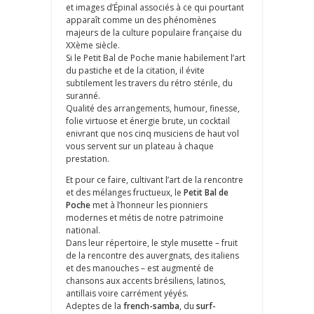
et images d’Épinal associés à ce qui pourtant
apparaît comme un des phénomènes
majeurs de la culture populaire française du
XXème siècle.
Si le Petit Bal de Poche manie habilement l’art
du pastiche et de la citation, il évite
subtilement les travers du rétro stérile, du
suranné.
Qualité des arrangements, humour, finesse,
folie virtuose et énergie brute, un cocktail
enivrant que nos cinq musiciens de haut vol
vous servent sur un plateau à chaque
prestation.
Et pour ce faire, cultivant l’art de la rencontre
et des mélanges fructueux, le
Petit Bal de
Poche
met à l’honneur les pionniers
modernes et métis de notre patrimoine
national.
Dans leur répertoire, le style musette – fruit
de la rencontre des auvergnats, des italiens
et des manouches – est augmenté de
chansons aux accents brésiliens, latinos,
antillais voire carrément yéyés.
Adeptes de la
french-samba
, du
surf-