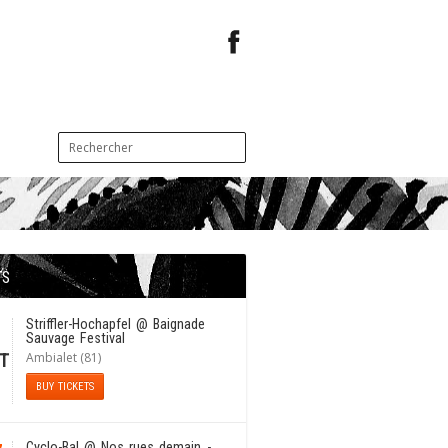
TS
1
Striffler-Hochapfel
@ Baignade
Sauvage Festival
Ambialet (81)
T
BUY TICKETS
Cyclo-Bal
@ Nos rues demain -