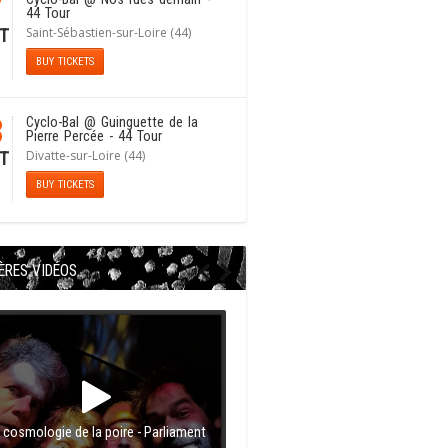
7
44 Tour
Saint-Sébastien-sur-Loire (44)
T
BUY TICKETS
8
Cyclo-Bal
@ Guinguette de la
Pierre Percée - 44 Tour
Divatte-sur-Loire (44)
T
BUY TICKETS
ÈRES VIDÉOS
 cosmologie de la poire - Parliament