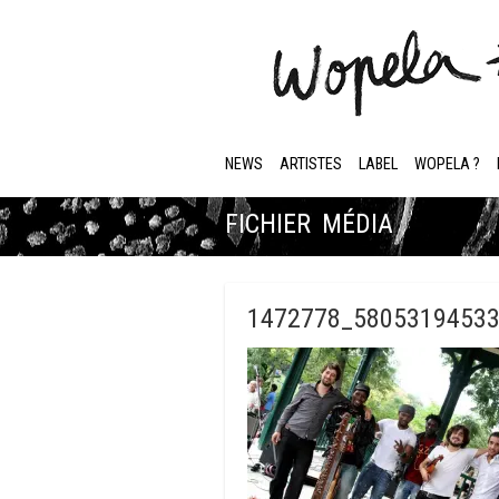
NEWS
ARTISTES
LABEL
WOPELA ?
FICHIER MÉDIA
1472778_5805319453