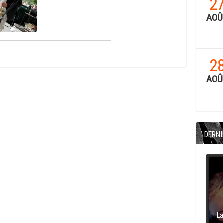
2
AOÛ
2
AOÛ
DERNI
La