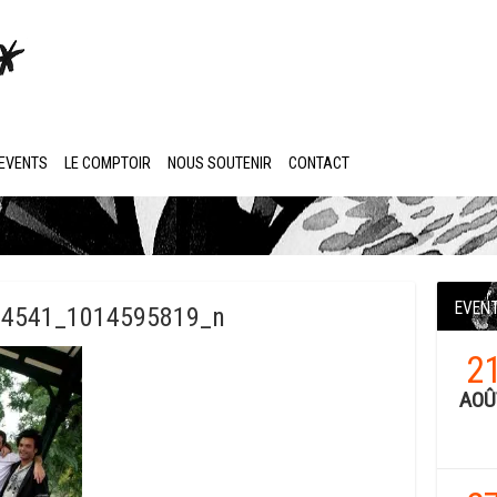
EVENTS
LE COMPTOIR
NOUS SOUTENIR
CONTACT
EVEN
34541_1014595819_n
2
AOÛ