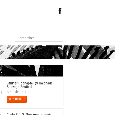
TS
1
Striffler-Hochapfel
@ Baignade
Sauvage Festival
Ambialet (81)
T
BUY TICKETS
Cyclo-Bal
@ Nos rues demain -