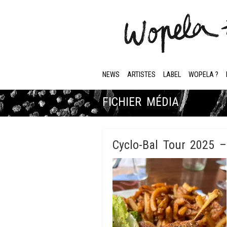
NEWS
ARTISTES
LABEL
WOPELA ?
FICHIER MÉDIA
Cyclo-Bal Tour 2025 –