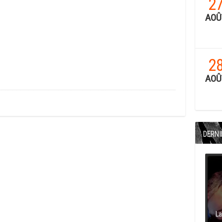
2
AOÛ
2
AOÛ
DERNI
La