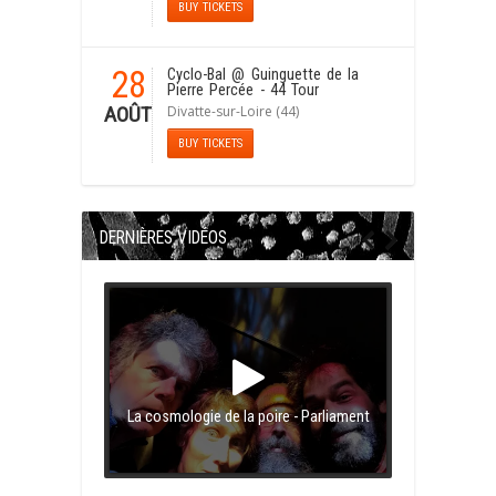
BUY TICKETS
28
Cyclo-Bal
@ Guinguette de la
Pierre Percée - 44 Tour
Divatte-sur-Loire (44)
AOÛT
BUY TICKETS
DERNIÈRES VIDÉOS
La cosmologie de la poire - Parliament