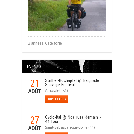
2 années. Catégorie
EVENTS
21
Striffler-Hochapfel
@ Baignade
Sauvage Festival
Ambialet (81)
AOÛT
BUY TICKETS
27
Cyclo-Bal
@ Nos rues demain -
44 Tour
Saint-Sébastien-sur-Loire (44)
AOÛT