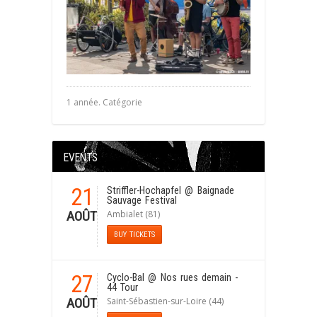
1 année. Catégorie
EVENTS
21
Striffler-Hochapfel
@ Baignade
Sauvage Festival
Ambialet (81)
AOÛT
BUY TICKETS
27
Cyclo-Bal
@ Nos rues demain -
44 Tour
Saint-Sébastien-sur-Loire (44)
AOÛT