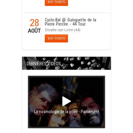
BUY TICKETS
28
Cyclo-Bal
@ Guinguette de la
Pierre Percée - 44 Tour
Divatte-sur-Loire (44)
AOÛT
BUY TICKETS
DERNIÈRES VIDÉOS
La cosmologie de la poire - Parliament