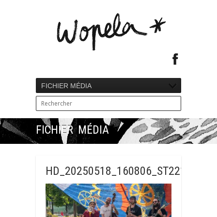
FICHIER MÉDIA
FICHIER MÉDIA
HD_20250518_160806_ST22124_Sor