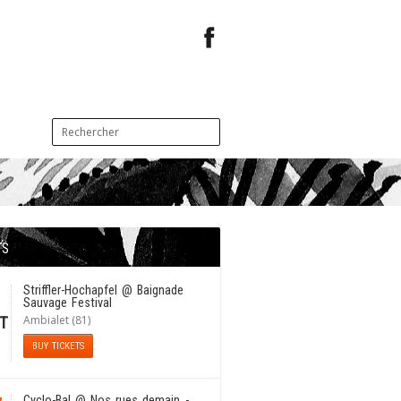
TS
1
Striffler-Hochapfel
@ Baignade
Sauvage Festival
Ambialet (81)
T
BUY TICKETS
Cyclo-Bal
@ Nos rues demain -