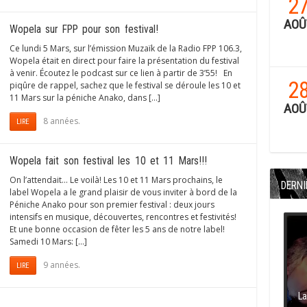
2
AOÛ
Wopela sur FPP pour son festival!
Ce lundi 5 Mars, sur l’émission Muzaïk de la Radio FPP 106.3,
Wopela était en direct pour faire la présentation du festival
à venir. Écoutez le podcast sur ce lien à partir de 3’55! En
2
piqûre de rappel, sachez que le festival se déroule les 10 et
11 Mars sur la péniche Anako, dans […]
AOÛ
8 années.
LIRE
Wopela fait son festival les 10 et 11 Mars!!!
On l’attendait… Le voilà! Les 10 et 11 Mars prochains, le
DERNI
label Wopela a le grand plaisir de vous inviter à bord de la
Péniche Anako pour son premier festival : deux jours
intensifs en musique, découvertes, rencontres et festivités!
Et une bonne occasion de fêter les 5 ans de notre label!
Samedi 10 Mars: […]
9 années.
LIRE
La