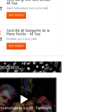
7
44 Tour
Saint-Sébastien-sur-Loire (44)
T
BUY TICKETS
8
Cyclo-Bal
@ Guinguette de la
Pierre Percée - 44 Tour
Divatte-sur-Loire (44)
T
BUY TICKETS
ÈRES VIDÉOS
 cosmologie de la poire - Parliament