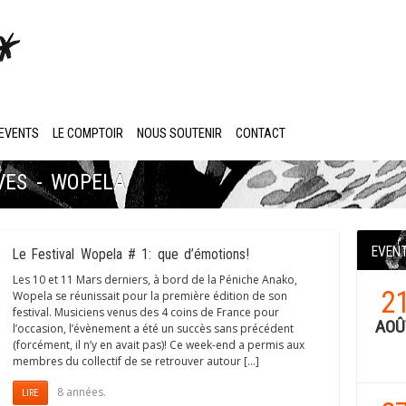
EVENTS
LE COMPTOIR
NOUS SOUTENIR
CONTACT
VES - WOPELA
EVEN
Le Festival Wopela # 1: que d’émotions!
Les 10 et 11 Mars derniers, à bord de la Péniche Anako,
2
Wopela se réunissait pour la première édition de son
festival. Musiciens venus des 4 coins de France pour
AOÛ
l’occasion, l’évènement a été un succès sans précédent
(forcément, il n’y en avait pas)! Ce week-end a permis aux
membres du collectif de se retrouver autour […]
8 années.
LIRE