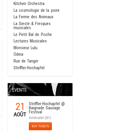
Kitchen Orchestra
La cosmologie de la poire
La Ferme des Animaux
La Sieste & Fresques
musicales
Le Petit Bal de Poche
Lectures Musicales
Monsieur Lulu
Odeia
Rue de Tanger
Striffler-Hochapfel
EVENTS
21
Striffler-Hochapfel
@
Baignade Sauvage
Festival
AOÛT
Ambialet (81)
BUY TICKETS