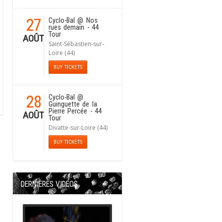
27
Cyclo-Bal
@ Nos
rues demain - 44
Tour
AOÛT
Saint-Sébastien-sur-
Loire (44)
BUY TICKETS
28
Cyclo-Bal
@
Guinguette de la
Pierre Percée - 44
AOÛT
Tour
Divatte-sur-Loire (44)
BUY TICKETS
DERNIÈRES VIDÉOS