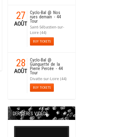
27
Cyclo-Bal
@ Nos
rues demain - 44
Tour
AOÛT
Saint-Sébastien-sur-
Loire (44)
BUY TICKETS
28
Cyclo-Bal
@
Guinguette de la
Pierre Percée - 44
AOÛT
Tour
Divatte-sur-Loire (44)
BUY TICKETS
DERNIÈRES VIDÉOS