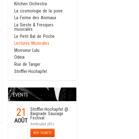
Kitchen Orchestra
La cosmologie de la poire
La Ferme des Animaux
La Sieste & Fresques
musicales
Le Petit Bal de Poche
Lectures Musicales
Monsieur Lulu
Odeia
Rue de Tanger
Striffler-Hochapfel
EVENTS
21
Striffler-Hochapfel
@
Baignade Sauvage
Festival
AOÛT
Ambialet (81)
BUY TICKETS