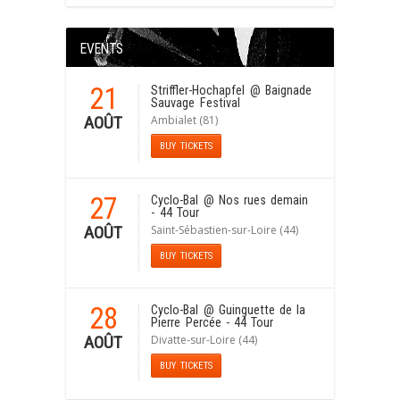
EVENTS
21
Striffler-Hochapfel
@ Baignade
Sauvage Festival
Ambialet (81)
AOÛT
BUY TICKETS
27
Cyclo-Bal
@ Nos rues demain
- 44 Tour
Saint-Sébastien-sur-Loire (44)
AOÛT
BUY TICKETS
28
Cyclo-Bal
@ Guinguette de la
Pierre Percée - 44 Tour
Divatte-sur-Loire (44)
AOÛT
BUY TICKETS