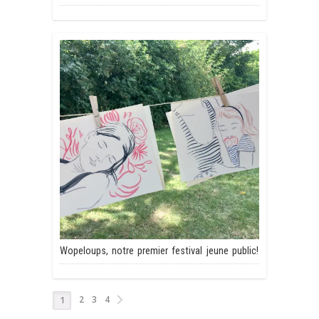
Wopeloups, notre premier festival jeune public!
2
3
4
1