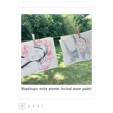
Wopeloups, notre premier festival jeune public!
2
3
4
1