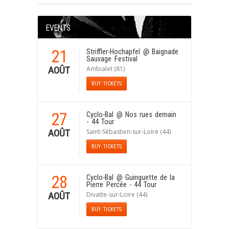
EVENTS
21
Striffler-Hochapfel
@ Baignade
Sauvage Festival
Ambialet (81)
AOÛT
BUY TICKETS
27
Cyclo-Bal
@ Nos rues demain
- 44 Tour
Saint-Sébastien-sur-Loire (44)
AOÛT
BUY TICKETS
28
Cyclo-Bal
@ Guinguette de la
Pierre Percée - 44 Tour
Divatte-sur-Loire (44)
AOÛT
BUY TICKETS