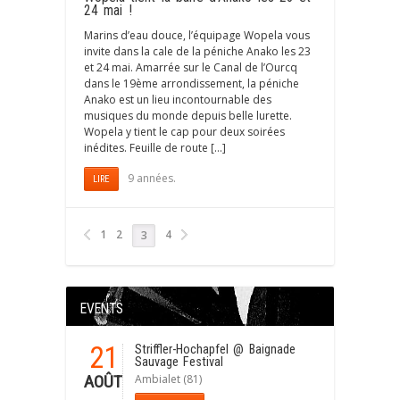
24 mai !
Marins d’eau douce, l’équipage Wopela vous
invite dans la cale de la péniche Anako les 23
et 24 mai. Amarrée sur le Canal de l’Ourcq
dans le 19ème arrondissement, la péniche
Anako est un lieu incontournable des
musiques du monde depuis belle lurette.
Wopela y tient le cap pour deux soirées
inédites. Feuille de route […]
9 années.
LIRE
1
2
4
3
EVENTS
21
Striffler-Hochapfel
@ Baignade
Sauvage Festival
Ambialet (81)
AOÛT