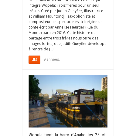
intègre Wopela: Trois frères pour un seul
trésor. Créé par Judith​ ​Gueyfier,​ illustratrice​
et William​ ​Hountondji,​ saxophoniste​ ​et​ ​
compositeur, ce spectacle est à l’origine un
conte écrit par Annelise Heurtier (Rue du
Monde) paru en 2016. Cette​ ​histoire​ ​de​ ​
partage​ ​entre​ ​trois​ ​frères​ ​nous​ ​offre​ ​des​ ​
images​ ​fortes,​ ​que​ ​Judith Gueyfier ​développe
à l’encre de […]
9 années.
LIRE
Wopela tient la barre d’Anako les 23 et