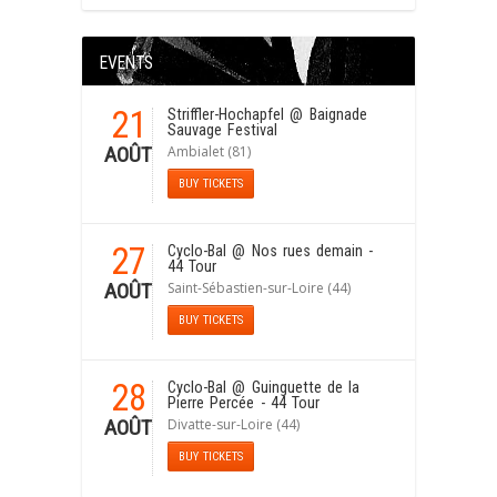
EVENTS
21
Striffler-Hochapfel
@ Baignade
Sauvage Festival
Ambialet (81)
AOÛT
BUY TICKETS
27
Cyclo-Bal
@ Nos rues demain -
44 Tour
Saint-Sébastien-sur-Loire (44)
AOÛT
BUY TICKETS
28
Cyclo-Bal
@ Guinguette de la
Pierre Percée - 44 Tour
Divatte-sur-Loire (44)
AOÛT
BUY TICKETS