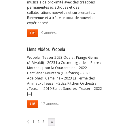
musicale de proximité avec des créations
permanentes écléctiques et des
collaborations nouvelles et surprenantes.
Bienvenue et à très vite pour de nouvelles
expériences!
9 années.
LIRE
Liens vidéos Wopela
Wopela : Teaser 2023 Odeia : Piango Gemo
(A. Vivaldi) – 2023 La Cosmologie de la Poire :
Morceau pour la Quarantaine – 2022
Cantilène : Kountara (L. Alfonso) – 2023
Adelphes : Cameline – 2023 La Ferme des
Animaux : Teaser – 2022 Kitchen Orchestra
: Teaser – 2019 Bulles Sonores : Teaser – 2022
[…]
17 années.
LIRE
1
2
3
4